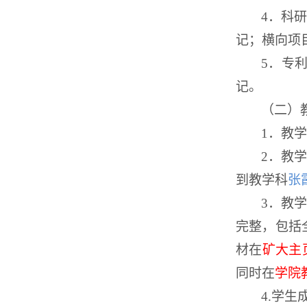
4
．科研
记；横向项
5
．专
记。
（二）
1
．教学
2
．教
到教学科
张
3
．教
完整，包括
材在
矿大主
同时在
学院
4.
学生