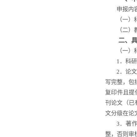
申报内
（一）
（二）
二、
（一）
1
．科研
2
．论
写完整，包
复印件且提
刊论文（已
文分级在论
3
．著
整，否则审