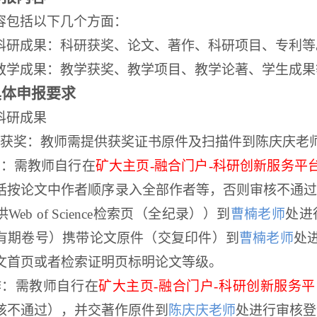
容包括以下几个方面：
科研成果：科研获奖、论文、著作、科研项目、专利等
教学成果：教学获奖、教学项目、教学论著、学生成果
具体申报要求
科研成果
获奖：教师需提供获奖证书原件及扫描件到陈庆庆老
文：需教师自行在
矿大主页
-
融合门户
-
科研创新服务平
括按论文中作者顺序录入全部作者等，否则审核不通
供
Web of Science
检索页（全纪录））到
曹楠
老师
处进
有期卷号）携带论文原件（交复印件）到
曹楠
老师
处
文首页或者检索证明页标明论文等级。
作：需教师自行在
矿大主页
-
融合门户
-
科研创新服务平
核不通过），并交著作原件到
陈庆庆老师
处进行审核登