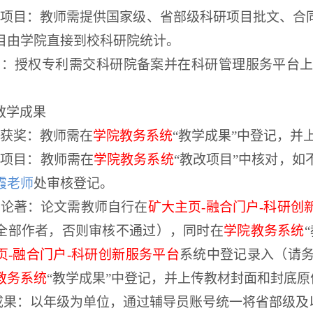
项目：教师需提供国家级、省部级科研项目批文、合
目由学院直接到校科研院统计。
利：授权专利需交科研院备案并在科研管理服务平台
教学成果
获奖：教师需在
学院教务系统
“教学成果”中登记，并
学项目：教师需在
学院教务系统
“教改项目”中核对，
霞老师
处审核登记。
学论著：论文需教师自行在
矿大主页
-
融合门户
-
科研创
全部作者，否则审核不通过），同时在
学院教务系统
页
-
融合门户
-
科研创新服务平台
系统中登记录入（请
教务系统
“教学成果”中登记，并上传教材封面和封底
成果：以年级为单位，通过辅导员账号统一将省部级及