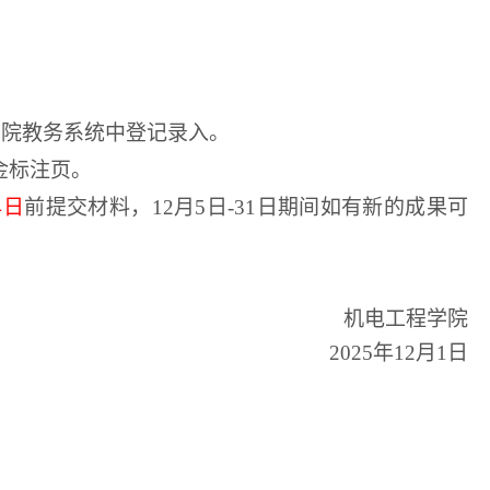
学院教务系统中登记录入。
金标注页。
4
日
前提交材料，
12
月
5
日
-31
日期间如有新的成果可
机电工程学院
2025
年
12
月
1
日