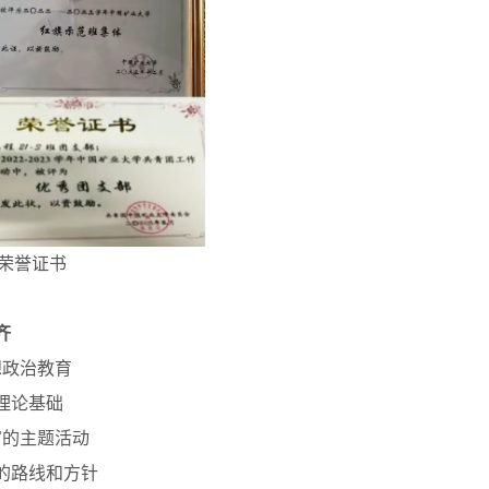
的荣誉证书
齐
想政治教育
理论基础
富的主题活动
的路线和方针