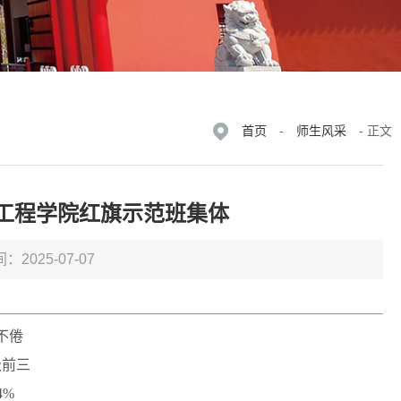
首页
-
师生风采
- 正文
工程学院红旗示范班集体
：2025-07-07
不倦
级前三
4%