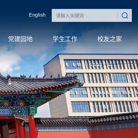
English
党建园地
学生工作
校友之家