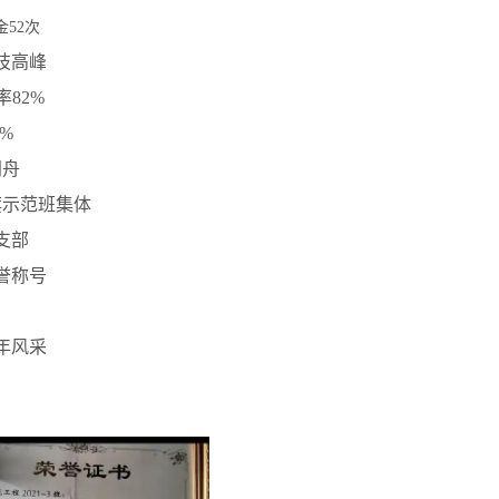
52次
技高峰
82%
%
同舟
旗示范班集体
支部
誉称号
当
年风采
班