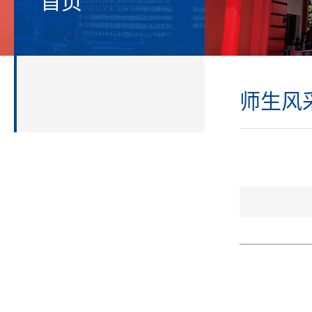
首页
师生风