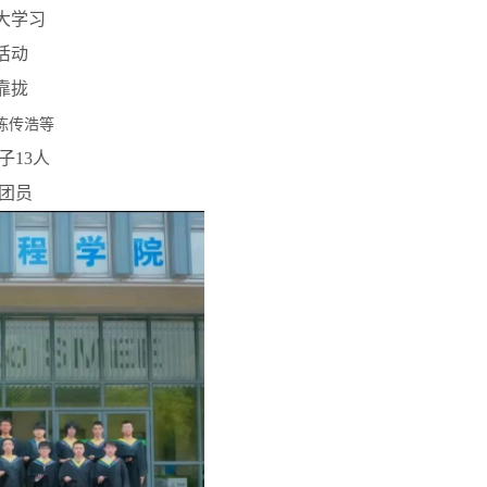
大学习
活动
靠拢
陈传浩等
子13人
团员