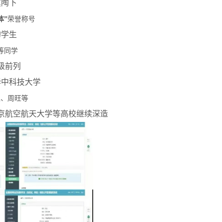
熏陶下
体”
荣誉称号
的学生
等同学
级前列
华中科技大学
江、周旺等
京航空航天大学等高校继续深造