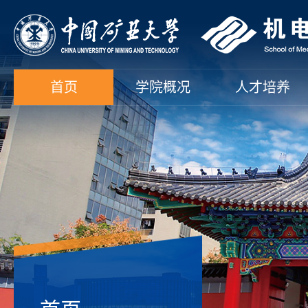
首页
学院概况
人才培养