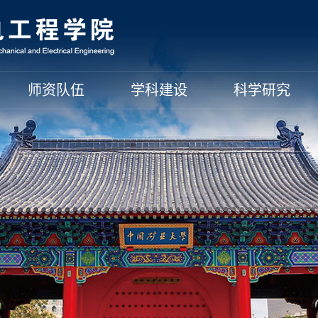
师资队伍
学科建设
科学研究