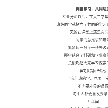
刻苦学习，共同进
专业分流以后，在大二学
班级同学就树立了共同的学习
无论在课堂上还是实
同学们总是求知若
抓紧每一分每一秒去汲
那些结合了科研和企业案
总能燃起大家学习探索
学习委员陈传浩说
“我们班的学习氛围非
不需要外界的督
每个人都会自发去学
几年间