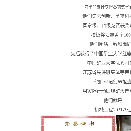
同学们
累计获得各项奖学金
他们矢志创新，勇攀科
国家级、省级竞赛获奖率
校级奖项覆盖率100
他们团结一致风雨
先后获得了中国矿业大学红
中国矿业大学优秀团
江苏省先进班集体等荣
他们牢记使命担
用实际行动展现矿大青
他们就是
机械工程2021-3